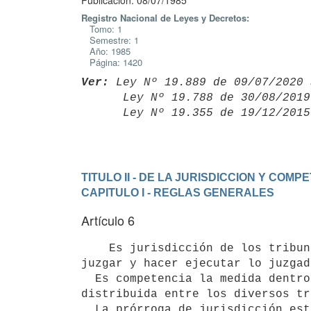
Publicación: 08/07/1985
Registro Nacional de Leyes y Decretos:
Tomo: 1
Semestre: 1
Año: 1985
Página: 1420
Ver:
 Ley Nº 19.889 de 09/07/2020 
      Ley Nº 19.788 de 30/08/20
      Ley Nº 19.355 de 19/12/20
TITULO II - DE LA JURISDICCION Y COMP
CAPITULO I - REGLAS GENERALES
Artículo 6
    Es jurisdicción de los tribunales la potestad pública que tienen de

juzgar y hacer ejecutar lo juzgad
  Es competencia la medida dentro de la cual la referida potestad está

distribuida entre los diversos tr