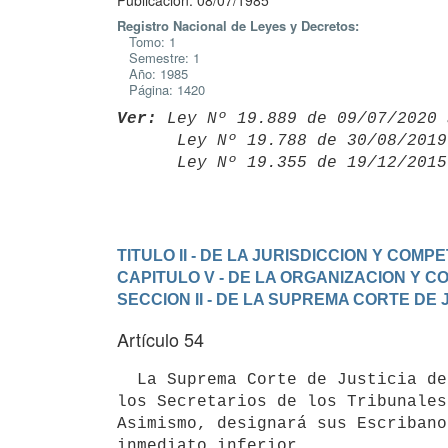
Publicación: 08/07/1985
Registro Nacional de Leyes y Decretos:
Tomo: 1
Semestre: 1
Año: 1985
Página: 1420
Ver:
 Ley Nº 19.889 de 09/07/2020 
      Ley Nº 19.788 de 30/08/20
      Ley Nº 19.355 de 19/12/20
TITULO II - DE LA JURISDICCION Y COMP
CAPITULO V - DE LA ORGANIZACION Y 
SECCION II - DE LA SUPREMA CORTE DE 
Artículo 54
  La Suprema Corte de Justicia designará los Secretarios Letrados de entre

los Secretarios de los Tribunales
Asimismo, designará sus Escribano
inmediato inferior.
