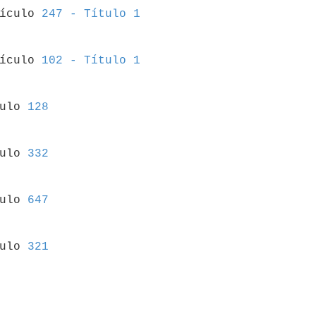
tículo 
247 - Título 1
tículo 
102 - Título 1
culo 
128
culo 
332
culo 
647
culo 
321