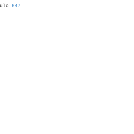
culo 
647