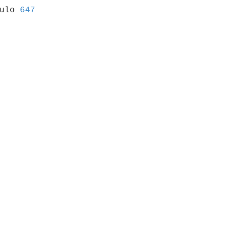
culo 
647