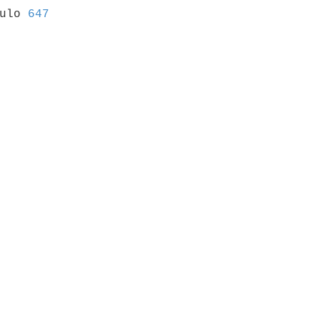
culo 
647