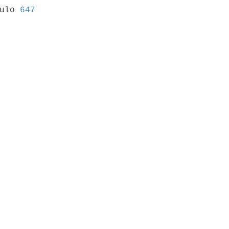
culo 
647