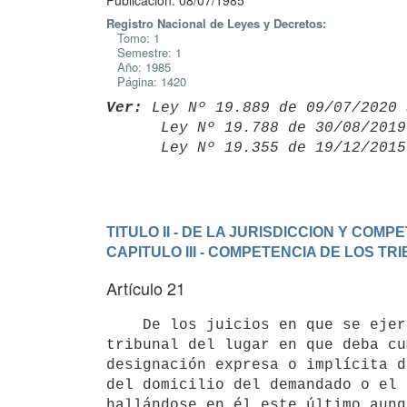
Publicación: 08/07/1985
Registro Nacional de Leyes y Decretos:
Tomo: 1
Semestre: 1
Año: 1985
Página: 1420
Ver:
 Ley Nº 19.889 de 09/07/2020 
      Ley Nº 19.788 de 30/08/20
      Ley Nº 19.355 de 19/12/20
TITULO II - DE LA JURISDICCION Y COMP
CAPITULO III - COMPETENCIA DE LOS T
Artículo 21
    De los juicios en que se ejerciten acciones personales, conocerá el

tribunal del lugar en que deba cu
designación expresa o implícita d
del domicilio del demandado o el 
hallándose en él este último aunq