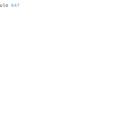
culo 
647