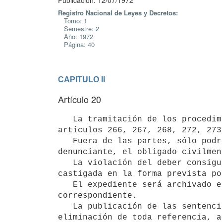
Publicación: 12/07/1972
Registro Nacional de Leyes y Decretos:
Tomo: 1
Semestre: 2
Año: 1972
Página: 40
CAPITULO II
Artículo 20
   La tramitación de los procedimientos por los delitos previstos en los 

artículos 266, 267, 268, 272, 273
   Fuera de las partes, sólo podrán tener acceso al expediente, el 

denunciante, el obligado civilmen
   La violación del deber consiguiente por cualquier funcionario será 

castigada en la forma prevista po
   El expediente será archivado en una sección especial del juzgado 

correspondiente.

   La publicación de las sentencias y la difusión de fallos relacionados con estas causas, deben prever la 
eliminación de toda referencia, a