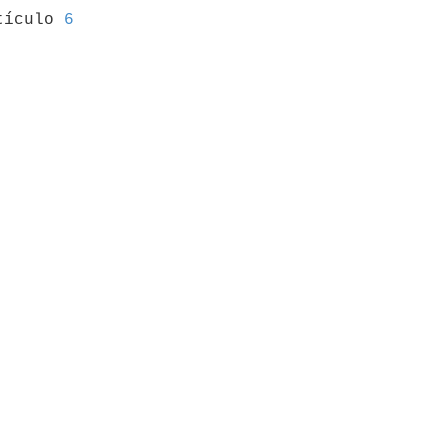
tículo 
6