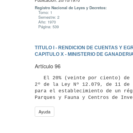
Publicación: 20/10/1970
Registro Nacional de Leyes y Decretos:
Tomo: 1
Semestre: 2
Año: 1970
Página: 539
TITULO I - RENDICION DE CUENTAS Y E
CAPITULO X - MINISTERIO DE GANADERI
Artículo 96
   El 20% (veinte por ciento) de los proventos del vivero "Dr. Alejandro Gallinal" autorizado por el artículo 
2º de la Ley Nº 12.079, de 11 de 
para el establecimiento de un rég
Parques y Fauna y Centros de Inve
Ayuda