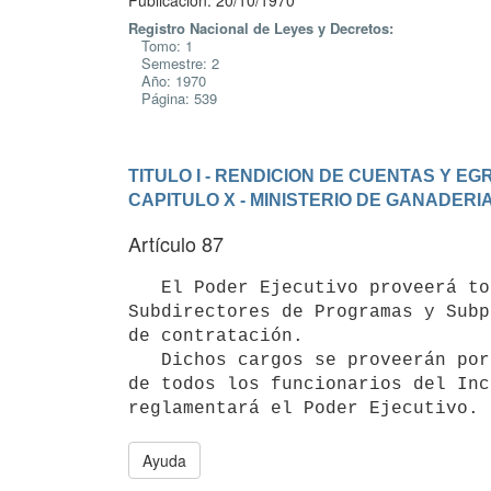
Publicación: 20/10/1970
Registro Nacional de Leyes y Decretos:
Tomo: 1
Semestre: 2
Año: 1970
Página: 539
TITULO I - RENDICION DE CUENTAS Y E
CAPITULO X - MINISTERIO DE GANADERI
Artículo 87
   El Poder Ejecutivo proveerá todos los cargos Técnicos de Directores y

Subdirectores de Programas y Subp
de contratación.

   Dichos cargos se proveerán por concurso de oposición y méritos dentro 

de todos los funcionarios del Inc
reglamentará el Poder Ejecutivo.
Ayuda