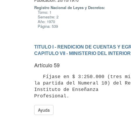
Publicación: 20/10/1970
Registro Nacional de Leyes y Decretos:
Tomo: 1
Semestre: 2
Año: 1970
Página: 539
TITULO I - RENDICION DE CUENTAS Y E
CAPITULO VII - MINISTERIO DEL INTERIOR
Artículo 59
   Fíjase en $ 3:250.000 (tres millones doscientos cincuenta mil pesos)

la partida del Numeral 10) del Re
Instituto de Enseñanza 

Profesional.
Ayuda