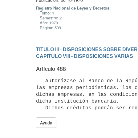
Publicación: 20/10/1970
Registro Nacional de Leyes y Decretos:
Tomo: 1
Semestre: 2
Año: 1970
Página: 539
TITULO III - DISPOSICIONES SOBRE DIV
CAPITULO VIII - DISPOSICIONES VARIAS
Artículo 488
   Autorízase al Banco de la República Oriental del Uruguay a descontar a 

las empresas periodísticas, los c
dichas empresas, en las condicion
dicha institución bancaria.

   Dichos créditos podrán ser r
Ayuda