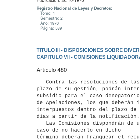
Publicación: 20/10/1970
Registro Nacional de Leyes y Decretos:
Tomo: 1
Semestre: 2
Año: 1970
Página: 539
TITULO III - DISPOSICIONES SOBRE DIV
CAPITULO VII - COMISIONES LIQUIDADO
Artículo 480
   Contra las resoluciones de las Comisiones Liquidadoras y durante el 

plazo de su gestión, podrán inter
subsidio para el caso denegatorio
de Apelaciones, los que deberán i
interpuestos dentro del plazo de 
días a partir de la notificación.

   Las Comisiones dispondrán de un plazo de veinte días hábiles para decidir el recurso de reposición y, en 
caso de no hacerlo en dicho 

término deberán franquear el recu