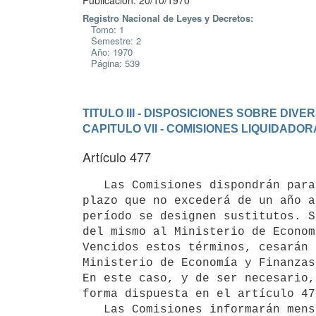
Publicación: 20/10/1970
Registro Nacional de Leyes y Decretos:
Tomo: 1
Semestre: 2
Año: 1970
Página: 539
TITULO III - DISPOSICIONES SOBRE DIV
CAPITULO VII - COMISIONES LIQUIDADO
Artículo 477
   Las Comisiones dispondrán para el cumplimiento de sus cometidos de un 

plazo que no excederá de un año a
período se designen sustitutos. S
del mismo al Ministerio de Econom
Vencidos estos términos, cesarán 
Ministerio de Economía y Finanzas
En este caso, y de ser necesario,
forma dispuesta en el artículo 47
   Las Comisiones informarán mensualmente en forma circunstanciada al 
