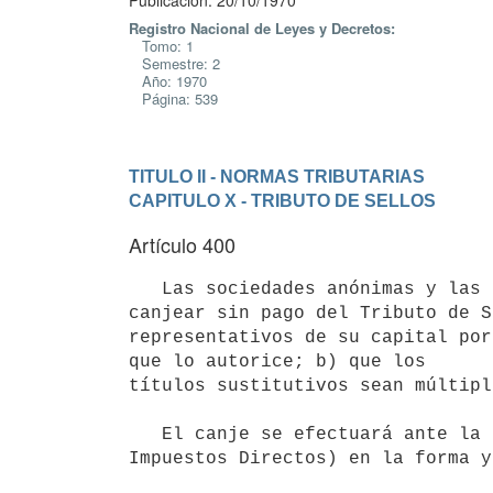
Publicación: 20/10/1970
Registro Nacional de Leyes y Decretos:
Tomo: 1
Semestre: 2
Año: 1970
Página: 539
TITULO II - NORMAS TRIBUTARIAS
CAPITULO X - TRIBUTO DE SELLOS
Artículo 400
   Las sociedades anónimas y las en comandita por acciones podrán 

canjear sin pago del Tributo de S
representativos de su capital por
que lo autorice; b) que los 

títulos sustitutivos sean múltipl
   El canje se efectuará ante la Dirección General Impositiva (Oficina de 

Impuestos Directos) en la forma y