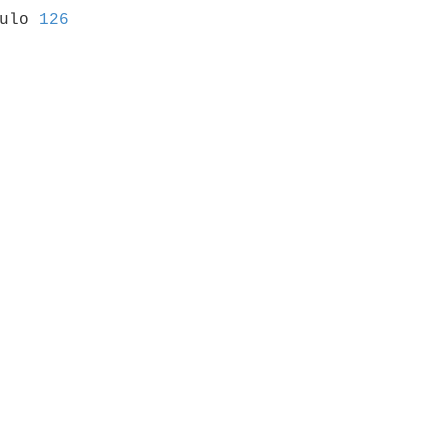
culo 
126