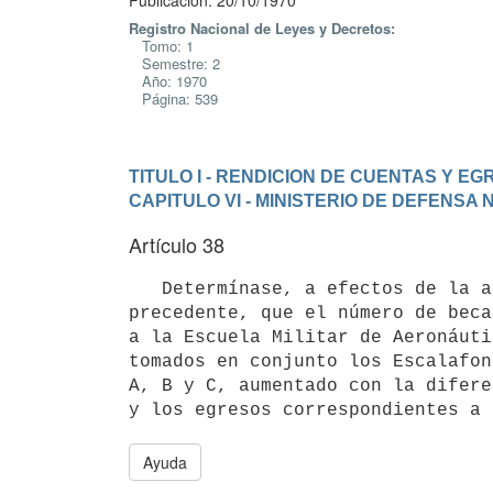
Publicación: 20/10/1970
Registro Nacional de Leyes y Decretos:
Tomo: 1
Semestre: 2
Año: 1970
Página: 539
TITULO I - RENDICION DE CUENTAS Y E
CAPITULO VI - MINISTERIO DE DEFENSA
Artículo 38
   Determínase, a efectos de la aplicación de lo dispuesto en el artículo

precedente, que el número de beca
a la Escuela Militar de Aeronáuti
tomados en conjunto los Escalafone
A, B y C, aumentado con la difere
y los egresos correspondientes a 
Ayuda