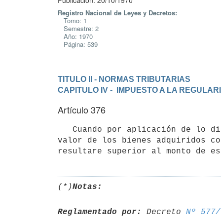
Publicación: 20/10/1970
Registro Nacional de Leyes y Decretos:
Tomo: 1
Semestre: 2
Año: 1970
Página: 539
TITULO II - NORMAS TRIBUTARIAS
CAPITULO IV -  IMPUESTO A LA REGULA
Artículo 376
   Cuando por aplicación de lo dispuesto en el artículo anterior el 

valor de los bienes adquiridos co
(*)
Notas:
Reglamentado por:
 Decreto 
Nº 577/