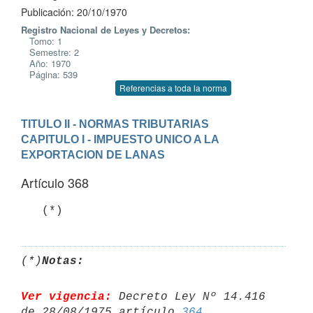
Publicación: 20/10/1970
Registro Nacional de Leyes y Decretos:
Tomo: 1
Semestre: 2
Año: 1970
Página: 539
Referencias a toda la norma
TITULO II - NORMAS TRIBUTARIAS
CAPITULO I - IMPUESTO UNICO A LA 
EXPORTACION DE LANAS
Artículo 368
   (*)
(*)
Notas:
Ver vigencia:
 Decreto Ley Nº 14.416 
de 28/08/1975 artículo 
364