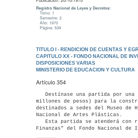
Publicación: 20/10/1970
Registro Nacional de Leyes y Decretos:
Tomo: 1
Semestre: 2
Año: 1970
Página: 539
TITULO I - RENDICION DE CUENTAS Y E
CAPITULO XX - FONDO NACIONAL DE IN
DISPOSICIONES VARIAS
MINISTERIO DE EDUCACION Y CULTURA
Artículo 354
   Destínase una partida por una sola vez de $ 50:000.000 (cincuenta 

millones de pesos) para la constr
destinados a sedes del Museo de H
Nacional de Artes Plásticas.

   Esta partida se atenderá con recursos de la Cuenta "Inversiones Estatales del Ministerio de Economía y 
Finanzas" del Fondo Nacional de I