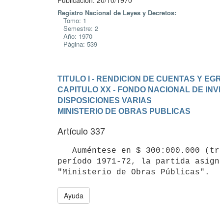
Publicación: 20/10/1970
Registro Nacional de Leyes y Decretos:
Tomo: 1
Semestre: 2
Año: 1970
Página: 539
TITULO I - RENDICION DE CUENTAS Y E
CAPITULO XX - FONDO NACIONAL DE IN
DISPOSICIONES VARIAS
MINISTERIO DE OBRAS PUBLICAS
Artículo 337
   Auméntese en $ 300:000.000 (trescientos millones de pesos) para el

período 1971-72, la partida asign
"Ministerio de Obras Públicas".
Ayuda