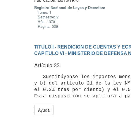
Publicación: 20/10/1970
Registro Nacional de Leyes y Decretos:
Tomo: 1
Semestre: 2
Año: 1970
Página: 539
TITULO I - RENDICION DE CUENTAS Y E
CAPITULO VI - MINISTERIO DE DEFENSA
Artículo 33
   Sustitúyense los importes mensuales establecidos en los incisos a) 

y b) del artículo 21 de la Ley Nº
el 0.3% tres por ciento) y el 0.5
Esta disposición se aplicará a pa
Ayuda