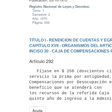
Publicación: 20/10/1970
Registro Nacional de Leyes y Decretos:
Tomo: 1
Semestre: 2
Año: 1970
Página: 539
TITULO I - RENDICION DE CUENTAS Y E
CAPITULO XVII - ORGANISMOS DEL ARTI
INCISO 30 - CAJA DE COMPENSACIONES
Artículo 292
   Fíjase en $ 250 (doscientos cincuenta pesos) mensuales por año de 

servicio la prima por antigüedad,
Compensaciones por Desocupación e
beneficio que se atenderá con

los recursos de la referida Caja 
quinto año de ingreso a la Admini
Ayuda