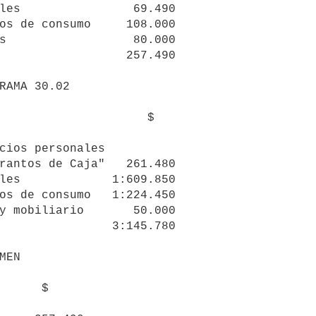
             257.490

                    $

          3:145.780

     $
