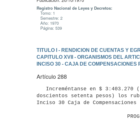
Publicación: 20/10/1970
Registro Nacional de Leyes y Decretos:
Tomo: 1
Semestre: 2
Año: 1970
Página: 539
TITULO I - RENDICION DE CUENTAS Y E
CAPITULO XVII - ORGANISMOS DEL ARTI
INCISO 30 - CAJA DE COMPENSACIONES
Artículo 288
   Increméntanse en $ 3:403.270 (tres millones cuatrocientos tres mil 

doscientos setenta pesos) los rub
Inciso 30 Caja de Compensaciones 
                             PROGRAMA 30.01

                                  