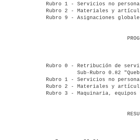
   Rubro 1 - Servicios no personales                69.490

   Rubro 2 - Materiales y artículos de consumo     108.000

   Rubro 9 - Asignaciones globales                  80.000

                                      
                             PROGRAMA 30.02

                                  
   Rubro 0 - Retribución de servicios personales

             Sub-Rubro 0.82 "Quebrantos de Caja"   261.480

   Rubro 1 - Servicios no personales             1:609.850

   Rubro 2 - Materiales y artículos de consumo   1:224.450

   Rubro 3 - Maquinaria, equipos y mobiliario       50.000

                                       
                             RESUMEN

                                  