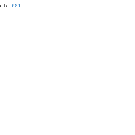
culo 
601