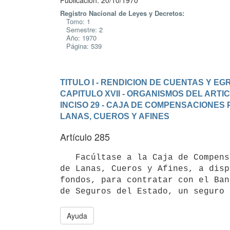
Publicación: 20/10/1970
Registro Nacional de Leyes y Decretos:
Tomo: 1
Semestre: 2
Año: 1970
Página: 539
TITULO I - RENDICION DE CUENTAS Y E
CAPITULO XVII - ORGANISMOS DEL ARTI
INCISO 29 - CAJA DE COMPENSACIONES
LANAS, CUEROS Y AFINES
Artículo 285
   Facúltase a la Caja de Compensaciones por Desocupación en las Barracas

de Lanas, Cueros y Afines, a disp
fondos, para contratar con el Banc
de Seguros del Estado, un seguro 
Ayuda