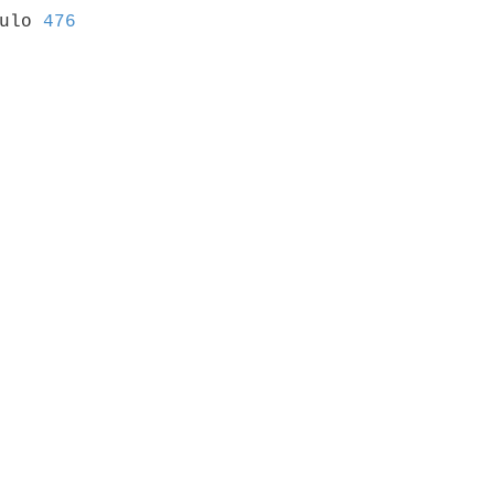
culo 
476