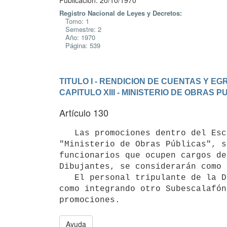
Publicación: 20/10/1970
Registro Nacional de Leyes y Decretos:
Tomo: 1
Semestre: 2
Año: 1970
Página: 539
TITULO I - RENDICION DE CUENTAS Y E
CAPITULO XIII - MINISTERIO DE OBRAS 
Artículo 130
   Las promociones dentro del Escalafón Especializado (Ac) del Inciso 10 

"Ministerio de Obras Públicas", s
funcionarios que ocupen cargos de
Dibujantes, se considerarán como 
   El personal tripulante de la Dirección de Hidrografía, se considerará 

como integrando otro Subescalafón
promociones.
Ayuda