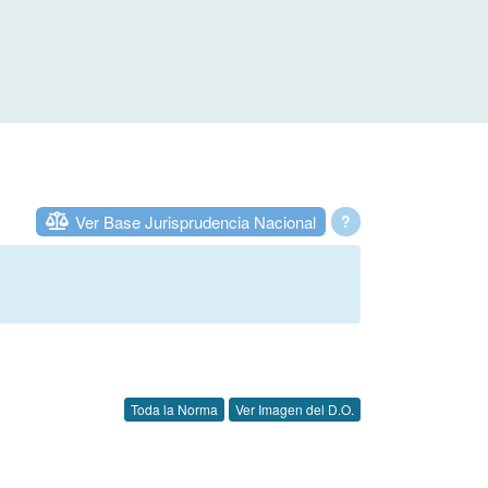
Ver Base Jurisprudencia Nacional
?
Toda la Norma
Ver Imagen del D.O.