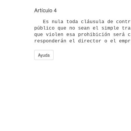
Artículo 4
   Es nula toda cláusula de contrato de artistas que establezca para éstos otras obligaciones respecto del 
público que no sean el simple tra
que violen esa prohibición será c
responderán el director o el empr
Ayuda