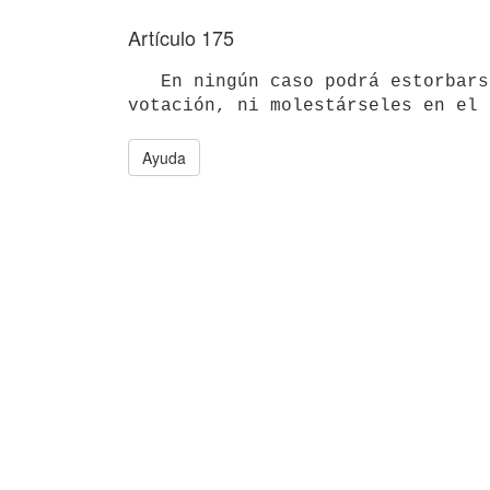
Artículo 175
   En ningún caso podrá estorbarse el tránsito de los electores desde su domicilio hasta los lugares de 
votación, ni molestárseles en el 
Ayuda