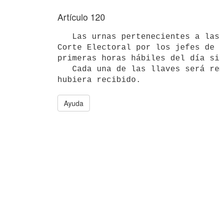
Artículo 120
   Las urnas pertenecientes a las Comisiones Especiales a que se refiere el Capítulo IX serán remitidas a la 
Corte Electoral por los jefes de 
primeras horas hábiles del día si
   Cada una de las llaves será remitida inmediatamente a la Corte Electoral por el miembro de la Junta que la 
hubiera recibido.
Ayuda