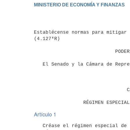
                                 Ley 20.419

Establécense normas para mitigar 
(4.127*R)

                            PODER LEGISLATIVO

   El Senado y la Cámara de Representantes de la República Oriental del Uruguay, reunidos en Asamblea General,

                                 DECRETAN

                                CAPÍTULO 1

Artículo 1
   Créase el régimen especial de comercio de frontera en las zonas fronterizas del país mediante el cual se 