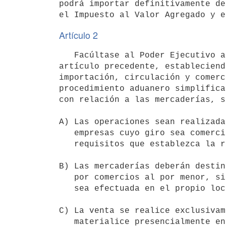
podrá importar definitivamente de
Artículo 2
   Facúltase al Poder Ejecutivo a reglamentar el funcionamiento y contralor del régimen especial creado en el 
artículo precedente, estableciend
importación, circulación y comerc
procedimiento aduanero simplifica
con relación a las mercaderías, s
A) Las operaciones sean realizada
   empresas cuyo giro sea comercio al por menor, que cumplan con los

   requisitos que establezca la reglamentación.

B) Las mercaderías deberán destin
   por comercios al por menor, siempre que la entrega de dichos bienes

   sea efectuada en el propio local comercial.

C) La venta se realice exclusivam