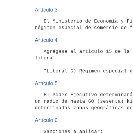
Artículo 3
   El Ministerio de Economía y Finanzas determinará la nómina de productos que podrán importarse bajo el 
Artículo 4
   Agrégase al artículo 15 de la Ley N° 19.276, de 19 de setiembre de 2014 (Código Aduanero), el siguiente 
literal:

Artículo 5
   El Poder Ejecutivo determinará la extensión y límites de las zonas fronterizas, las que estarán ubicadas en 
un radio de hasta 60 (sesenta) ki
Artículo 6
   Sanciones a aplicar:
