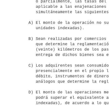
   o parcialmente, las tasas del Impuesto al Valor Agregado (IVA)

   aplicable a las enajenaciones de bienes, siempre que se cumplan

   simultáneamente las siguientes condiciones:

A) El monto de la operación no su
   unidades indexadas).

B) Sean realizadas por comercios 
   que determine la reglamentación, ubicados en un radio máximo de 20

   (veinte) kilómetros de los pasos de frontera terrestre, siempre que la

   entrega de dichos bienes sea efectuada en el propio local comercial.

C) Los adquirentes sean consumido
   presencialmente en el propio local comercial mediante tarjetas de

   débito, instrumentos de dinero electrónico u otros instrumentos

   análogos que determine la reglamentación.

D) El monto de las operaciones me
   podrá superar el equivalente a 10.000 UI (diez mil unidades

   indexadas), de acuerdo a lo que establezca la reglamentación.
