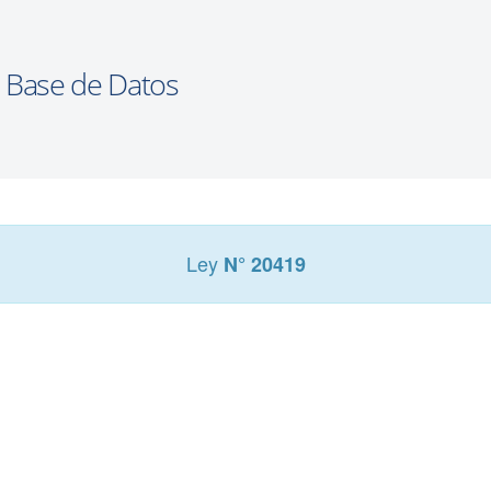
Ley
N° 20419