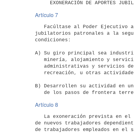
Artículo 7
   Facúltase al Poder Ejecutivo a exonerar hasta el 75% (setenta y cinco por ciento) de los aportes 
jubilatorios patronales a la segu
condiciones:

A) Su giro principal sea industri
   minería, alojamiento y servicios de comida, actividades

   administrativas y servicios de apoyo, artes, entretenimiento y

   recreación, u otras actividades de servicio.

B) Desarrollen su actividad en un
Artículo 8
   La exoneración prevista en el artículo precedente comprende únicamente los aportes patronales jubilatorios 
de nuevos trabajadores dependient
de trabajadores empleados en el s