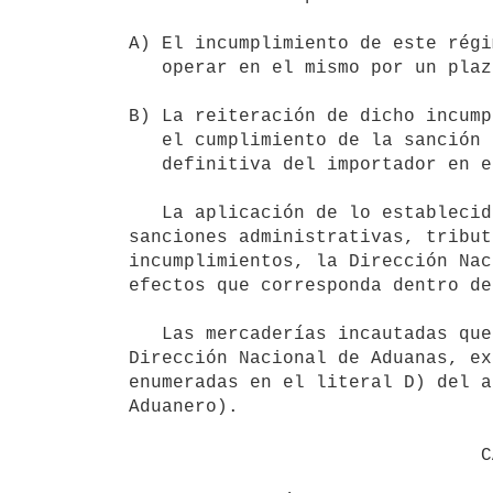
A) El incumplimiento de este régi
   operar en el mismo por un plazo de 2 (dos) años.

B) La reiteración de dicho incump
   el cumplimiento de la sanción anterior, implicará la suspensión

   definitiva del importador en el uso de este régimen.

   La aplicación de lo establecido en el inciso primero, será sin perjuicio de la eventual aplicación de otras 
sanciones administrativas, tribut
incumplimientos, la Dirección Nac
efectos que corresponda dentro de
   Las mercaderías incautadas que resulten del incumplimiento de este régimen serán entregadas por la 
Dirección Nacional de Aduanas, ex
enumeradas en el literal D) del a
Aduanero).

                                CAPÍTULO 2
