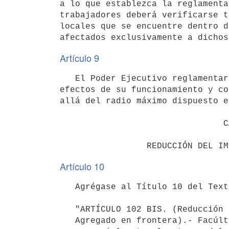
a lo que establezca la reglamenta
trabajadores deberá verificarse t
locales que se encuentre dentro d
Artículo 9
   El Poder Ejecutivo reglamentará la forma y condiciones en que operarán las disposiciones de este capítulo a 
efectos de su funcionamiento y co
allá del radio máximo dispuesto e
                                CAPÍTULO 3

Artículo 10
   Agrégase al Título 10 del Texto Ordenado 2023, el siguiente artículo:

   "ARTÍCULO 102 BIS. (Reducción de la tasa del Impuesto al Valor

   Agregado en frontera).- Facúltase al Poder Ejecutivo a reducir, total
