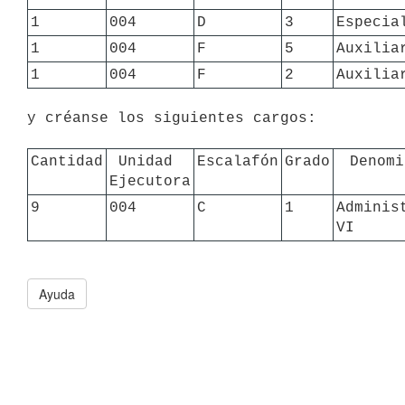
1
004
D
3
Especia
1
004
F
5
Auxilia
1
004
F
2
Auxilia
y créanse los siguientes cargos:

Cantidad
Unidad 
Escalafón
Grado
Denomi
Ejecutora
9
004
C
1
Administ
VI
Ayuda