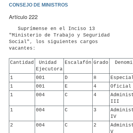
Artículo 222
   Suprímense en el Inciso 13 
"Ministerio de Trabajo y Seguridad 
Social", los siguientes cargos 
vacantes:

Cantidad
Unidad 
Escalafón
Grado
Denomi
Ejecutora
1
001
D
8
Especia
1
001
E
4
Oficial
1
004
C
4
Administ
III
1
004
C
3
Administ
IV
2
004
C
2
Administ
V