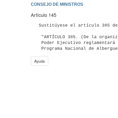
Artículo 145
   Sustitúyese el artículo 385 de la Ley N° 19.889, de 9 de julio de 2020, por el siguiente:

    "ARTÍCULO 385. (De la organización y funcionamiento del programa).- El

    Poder Ejecutivo reglamentará la organización y funcionamiento del

Ayuda