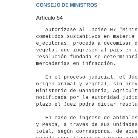
Artículo 54
   Autorízase al Inciso 07 "Ministerio de Ganadería, Agricultura y Pesca" a que, en cumplimiento de sus 
cometidos sustantivos en materia 
ejecutoras, proceda a decomisar d
vegetal que ingresen al país en c
resolución fundada se determinará
mercaderías en infracción.

   En el proceso judicial, el Juez competente no podrá dictar resolución sobre los animales y productos de 
origen animal y vegetal, sin prev
Ministerio de Ganadería, Agricult
notificada por la autoridad judic
plazo el Juez podrá dictar resolu
   En caso de ingreso de animales en infracción de cualquier especie, el Ministerio de Ganadería, Agricultura 
y Pesca, a través de sus unidades
total, según corresponda, de acue