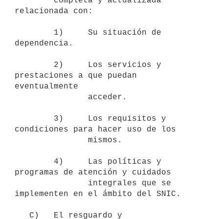
        completa y actualizada 
relacionada con:

        1)     Su situación de 
dependencia.

        2)     Los servicios y 
prestaciones a que puedan 
eventualmente

               acceder.

        3)     Los requisitos y 
condiciones para hacer uso de los

               mismos.

        4)     Las políticas y 
programas de atención y cuidados

               integrales que se 
implementen en el ámbito del SNIC.

   C)   El resguardo y 