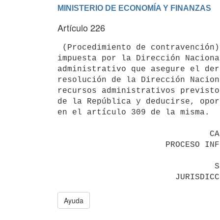
Artículo 226
 (Procedimiento de contravención).- La infracción de contravención será

impuesta por la Dirección Naciona
administrativo que asegure el der
resolución de la Dirección Nacion
recursos administrativos previsto
de la República y deducirse, opor
en el artículo 309 de la misma.

                               CAPÍTULO IV

                      PROCESO INFRACCIONAL ADUANERO

                                SECCIÓN I

Ayuda