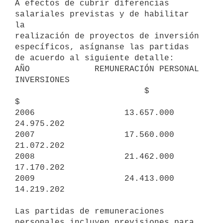
A efectos de cubrir diferencias 
salariales previstas y de habilitar 
la

realización de proyectos de inversión 
específicos, asígnanse las partidas

de acuerdo al siguiente detalle:

AÑO             REMUNERACIÓN PERSONAL           
INVERSIONES

                          $                            
$

2006                  13.657.000                  
24.975.202

2007                  17.560.000                  
21.072.202

2008                  21.462.000                  
17.170.202

2009                  24.413.000                  
14.219.202

Las partidas de remuneraciones 
personales incluyen previsiones para
