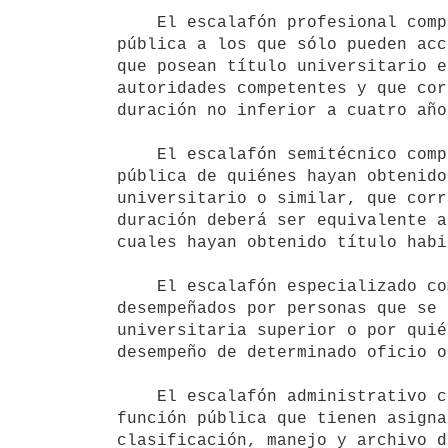
    El escalafón profesional comprende los cargos y contratos de función

pública a los que sólo pueden acc
que posean título universitario e
autoridades competentes y que cor
duración no inferior a cuatro años
    El escalafón semitécnico comprende los cargos y contratos de función

pública de quiénes hayan obtenido
universitario o similar, que corr
duración deberá ser equivalente a
cuales hayan obtenido título habi
    El escalafón especializado comprende los cargos que sólo pueden ser

desempeñados por personas que se 
universitaria superior o por quié
desempeño de determinado oficio o
    El escalafón administrativo comprende los cargos y contratos de

función pública que tienen asigna
clasificación, manejo y archivo d