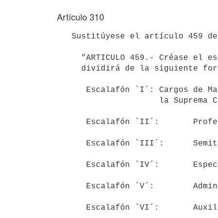
Artículo 310
   Sustitúyese el artículo 459 de la Ley Nº 16.170, de 28 de diciembre de 1990, por el siguiente:

     "ARTICULO 459.- Créase el escalafón del Poder Judicial, el que se 

     dividirá de la siguiente forma:

      Escalafón `I´: Cargos de Magistrado, Secretario y Prosecretario de 

                     la Suprema Corte de Justicia

      Escalafón `II´:       Profesional

      Escalafón `III´:      Semitécnico

      Escalafón `IV´:       Especializado

      Escalafón `V´:        Administrativo

      Escalafón `VI´:       Auxiliar
