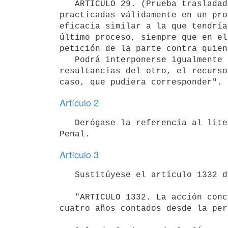
   ARTICULO 29. (Prueba trasladada, recurso de revisión).- Las pruebas

practicadas válidamente en un pro
eficacia similar a la que tendría
último proceso, siempre que en el
petición de la parte contra quien
   Podrá interponerse igualmente en uno de ellos y en mérito a las

resultancias del otro, el recurso
Artículo 2
   Derógase la referencia al literal c) del artículo 105 del Codigo

Artículo 3
   Sustitúyese el artículo 1332 del Código Civil, por el siguiente:

   "ARTICULO 1332. La acción concedida al damnificado prescribe en

cuatro años contados desde la per