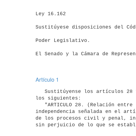
Ley 16.162

Sustitúyese disposiciones del Cód
Poder Legislativo.

El Senado y la Cámara de Represen
Artículo 1
   Sustitúyense los artículos 28 y 29 del Código del Proceso Penal, por

los siguientes:

   "ARTICULO 28. (Relación entre los procesos civil y penal).- La

independencia señalada en el artí
de los procesos civil y penal, in
sin perjuicio de lo que se establ