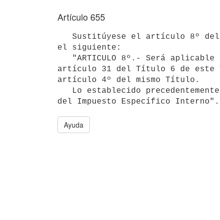
Artículo 655
   Sustitúyese el artículo 8º del Título 7 del Texto Ordenado 1982, por 

el siguiente:

   "ARTICULO 8º.- Será aplicable a este impuesto lo establecido en el

artículo 31 del Título 6 de este 
artículo 4º del mismo Título.

   Lo establecido precedentemente regirá a partir de la fecha de vigencia

del Impuesto Específico Interno".
Ayuda