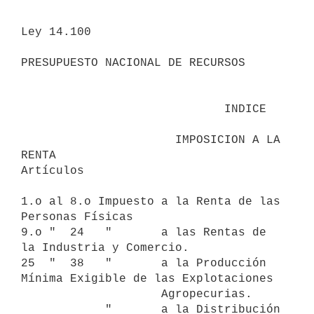
Ley 14.100

PRESUPUESTO NACIONAL DE RECURSOS

                             INDICE  

                      IMPOSICION A LA 
RENTA

Artículos 

1.o al 8.o Impuesto a la Renta de las 
Personas Físicas

9.o "  24   "       a las Rentas de 
la Industria y Comercio.

25  "  38   "       a la Producción 
Mínima Exigible de las Explotaciones  

                    Agropecurias.

            "       a la Distribución 