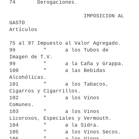
74       Derogaciones.

                        IMPOSICION AL 
GASTO

Artículos 

75 al 97 Impuesto al Valor Agregado.

98         "      a los Tubos de 
Imagen de T.V.

99         "      a la Caña y Grappa.

100        "      a las Bebidas 
Alcohólicas.

101        "      a los Tabacos, 
Cigarros y Cigarrillos.

102        "      a los Vinos 
Comunes.

103        "      a los Vinos 
Licorosos, Especiales y Vermouth.

104        "      a la Sidra.

105        "      a los Vinos Secos.

106        "      a los Vinos 