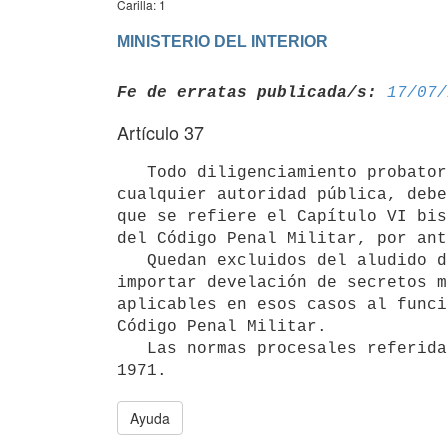
Carilla: 1
MINISTERIO DEL INTERIOR
Fe de erratas publicada/s:
17/07/
Artículo 37
   Todo diligenciamiento probatorio o cualquier información recabada por 

cualquier autoridad pública, debe
que se refiere el Capítulo VI bis 
del Código Penal Militar, por ant
   Quedan excluidos del aludido diligenciamiento las situaciones que directa o indirectamente pudieran 
importar develación de secretos m
aplicables en esos casos al funci
Código Penal Militar.

   Las normas procesales referidas en la presente disposición retrotraen sus efectos al 9 de setiembre de 
Ayuda