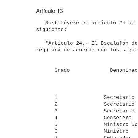
Artículo 13
   Sustitúyese el artículo 24 de la Ley Nº 12.801, de 30 de noviembre de 1960 y modificativas, por el 
siguiente:

   "Artículo 24.- El Escalafón del Personal de Servicio Exterior se 

regulará de acuerdo con los sigui
      Grado             Denominación             Sueldo

                                  
      1               Secretario de 3ª           18.000

      2               Secretario de 2ª           20.300

      3               Secretario de 1ª           22.800

      4               Consejero                  25.450

      5               Ministro Consejero         29.250

      6               Ministro                   34.800
