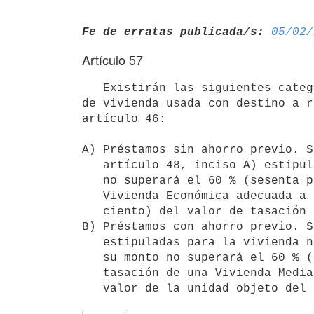
Fe de erratas publicada/s:
05/02/
Artículo 57
   Existirán las siguientes categorías de préstamos para la adquisición 

de vivienda usada con destino a r
artículo 46:

A) Préstamos sin ahorro previo. S
   artículo 48, inciso A) estipula para la vivienda nueva, pero su monto

   no superará el 60 % (sesenta por ciento) del valor de tasación de una

   Vivienda Económica adecuada a la familia, ni el 60 % (sesenta por 

   ciento) del valor de tasación de la unidad objeto del préstamo;

B) Préstamos con ahorro previo. S
   estipuladas para la vivienda nueva en el artículo 48, inciso B), pero

   su monto no superará el 60 % (sesenta por ciento) del valor de 

   tasación de una Vivienda Media, ni el 60 % (sesenta por ciento) del 

   valor de la unidad objeto del