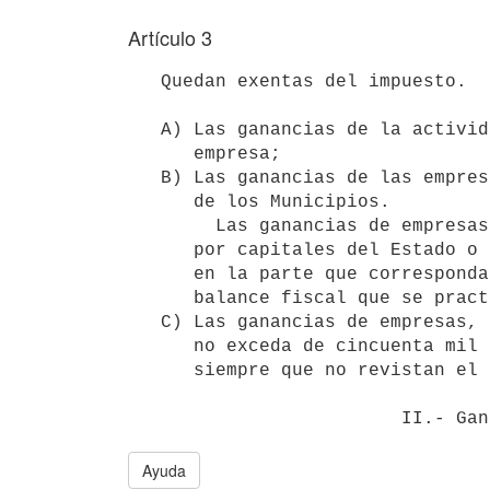
Artículo 3
   Quedan exentas del impuesto.

   A) Las ganancias de la actividad personal no desarrolladas en forma de

      empresa;

   B) Las ganancias de las empresas que integran el dominio del Estado y

      de los Municipios.

        Las ganancias de empresas formadas por capitales particulares y 

      por capitales del Estado o de los Municipios, se exceptúan solamente 

      en la parte que corresponda a estos últimos, de acuerdo con el 

      balance fiscal que se practique según las disposiciones de esta ley.

   C) Las ganancias de empresas, sociedades o explotaciones, cuyo capital 

      no exceda de cincuenta mil pesos ($ 50.000.00) moneda nacional, 

      siempre que no revistan el carácter de sociedades anónimas.

Ayuda